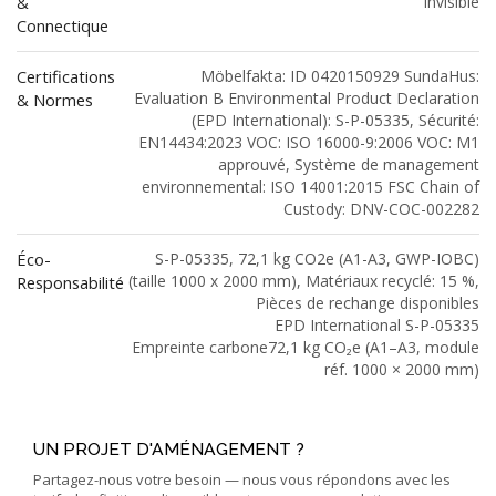
&
Invisible
Connectique
Certifications
Möbelfakta: ID 0420150929 SundaHus:
Evaluation B Environmental Product Declaration
& Normes
(EPD International): S-P-05335, Sécurité:
EN14434:2023 VOC: ISO 16000-9:2006 VOC: M1
approuvé, Système de management
environnemental: ISO 14001:2015 FSC Chain of
Custody: DNV-COC-002282
Éco-
S-P-05335, 72,1 kg CO2e (A1-A3, GWP-IOBC)
(taille 1000 x 2000 mm), Matériaux recyclé: 15 %,
Responsabilité
Pièces de rechange disponibles
EPD International S-P-05335
Empreinte carbone72,1 kg CO₂e (A1–A3, module
réf. 1000 × 2000 mm)
UN PROJET D'AMÉNAGEMENT ?
Partagez-nous votre besoin — nous vous répondons avec les