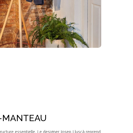
E-MANTEAU
ructure essentielle. Le designer Josep Lluscà reprend