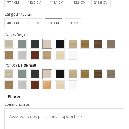
77,7 CM
112,9 CM
148,1 CM
183,3 CM
218,5 CM
Largeur
40,2 CM
80,1 CM
100 CM
120 CM
Corps
Portes
Effacer
Commentaires