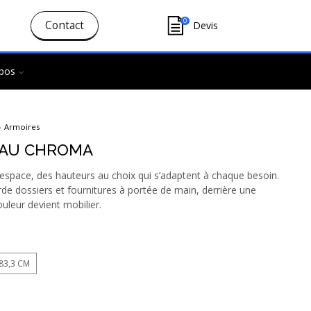
0
Contact
Devis
pos
Armoires
EAU CHROMA
l’espace, des hauteurs au choix qui s’adaptent à chaque besoin.
e dossiers et fournitures à portée de main, derrière une
ouleur devient mobilier.
83,3 CM