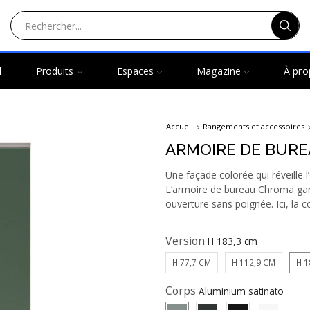
l
Produits
Espaces
Magazine
À pro
Accueil
Rangements et accessoires
ARMOIRE DE BUR
Une façade colorée qui réveille 
L’armoire de bureau Chroma gard
ouverture sans poignée. Ici, la c
Version
H 77,7 CM
H 112,9 CM
H 1
Corps