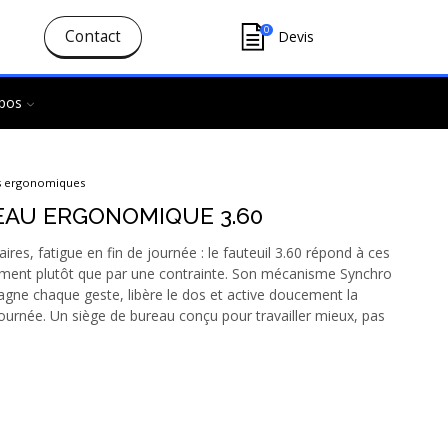
0
Contact
Devis
pos
ls ergonomiques
EAU ERGONOMIQUE 3.60
res, fatigue en fin de journée : le fauteuil 3.60 répond à ces
vement plutôt que par une contrainte. Son mécanisme Synchro
gne chaque geste, libère le dos et active doucement la
ournée. Un siège de bureau conçu pour travailler mieux, pas