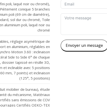
ini poli, laqué noir ou chromé),
, Piètement conique 5 branches
nium poli (69 cm de diamètre),
ndard, sol dur ou chromé, Toile
en aluminium poli, laqué noir ou
chromé
tables, réglage asymétrique de
Envoyer un message
ort en aluminium, réglables en
ynchro Motion 3.60 : inclinaison
éral Side to Side 6° de chaque
, dossier tapissé en résille 3D,
 et inclinable avec 5 positions
60 mm, 7 points) et inclinaison
(125°, 5 positions)
duit mobilier de bureau), étude
santé du mécanisme, Matériaux
certifiés sans émissions de COV
bourrages Certifiés OEKO-TEX