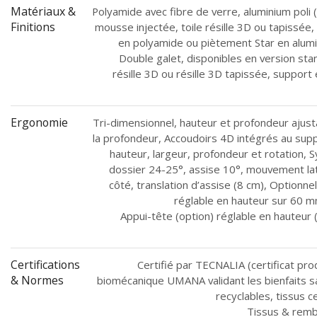
Matériaux &
Polyamide avec fibre de verre, aluminium poli (f
Finitions
mousse injectée, toile résille 3D ou tapissée
en polyamide ou piètement Star en alumi
Double galet, disponibles en version sta
résille 3D ou résille 3D tapissée, support 
Ergonomie
Tri-dimensionnel, hauteur et profondeur ajus
la profondeur, Accoudoirs 4D intégrés au supp
hauteur, largeur, profondeur et rotation, S
dossier 24-25°, assise 10°, mouvement lat
côté, translation d’assise (8 cm), Optionnel
réglable en hauteur sur 60 mm
Appui-tête (option) réglable en hauteur (
Certifications
Certifié par TECNALIA (certificat pro
& Normes
biomécanique UMANA validant les bienfaits 
recyclables, tissus 
Tissus & rem