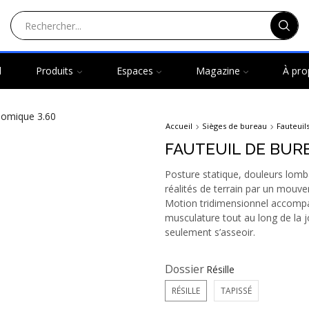
l
Produits
Espaces
Magazine
À pro
Accueil
Sièges de bureau
Fauteui
FAUTEUIL DE BUR
Posture statique, douleurs lombai
réalités de terrain par un mou
Motion tridimensionnel accompa
musculature tout au long de la j
seulement s’asseoir.
Dossier
RÉSILLE
TAPISSÉ